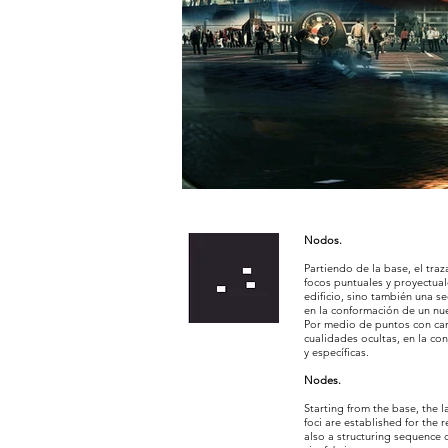
Nodos.
Partiendo de la base, el traz
focos puntuales y proyectual
edificio, sino también una s
en la conformación de un nu
Por medio de puntos con cará
cualidades ocultas, en la co
y específicas.
Nodes.
Starting from the base, the l
foci are established for the 
also a structuring sequence 