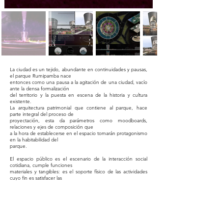
La ciudad es un tejido, abundante en continuidades y pausas,
el parque Rumipamba nace
entonces como una pausa a la agitación de una ciudad, vacío
ante la densa formalización
del territorio y la puesta en escena de la historia y cultura
existente.
La arquitectura patrimonial que contiene al parque, hace
parte integral del proceso de
proyectación, esta da parámetros como moodboards,
relaciones y ejes de composición que
a la hora de establecerse en el espacio tomarán protagonismo
en la habitabilidad del
parque.
El espacio público es el escenario de la interacción social
cotidiana, cumple funciones
materiales y tangibles: es el soporte físico de las actividades
cuyo fin es satisfacer las
necesidades urbanas colectivas que trascienden los límites de
los intereses individuales.
El espacio público tiene además una dimensión social, cultural
y política, es un lugar de
relación y de identificación, de manifestaciones, de contacto
entre la gente, de vida urbana y