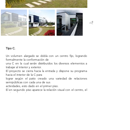
Tipo C.
Un volumen alargado se dobla con un centro fijo, logrando
formalmente la conformación de
una C en la cual serán distribuidos los diversos elementos a
trabajar al interior y exterior.
El proyecto se cierra hacia la entrada y dispone su programa
hacia el interior de la C para
lograr según el patio creado una variedad de relaciones
semipúblicas con cada una de sus
actividades, esto dado en el primer piso.
El en segundo piso aparece la relación visual con el centro, el
patio y el exterior cercano,
encontrando nuevas visuales y relaciones no tangibles en
cada atmósfera planteada.
Type C.
An elongated volume of doubles with a fixed center, formally
achieving the conformation of a
C in which the different elements to work inside and outside
will be distributed.