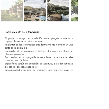
Entendimiento de la topografía.
El proyecto surge de la relación entre programa interior y
topografía existente adecuando e
implantando los volúmenes que formalmente conforman una
cinta en relación a la
sinuosidad de las cotas que establece el territorio en el que se
ubica el proyecto.
Por medio de la topografía se establecen accesos a niveles
variados, con ámbitos
específicos según su dirección de apertura, para dar variedad
de control en cada espacio e
individualidad necesaria de espacios, que en este caso es
requerido por el programa que
contiene cada volumen, el cuidado de especies arbóreas.
Understanding of topography.
The project arises from the relationship between the interior
program and existing
topography, adapting and implementing the volumes that
formally form a ribbon in relation to
the sinuosity of the dimensions established by the territory in
which the project is located.
Through the topography accesses are established at various