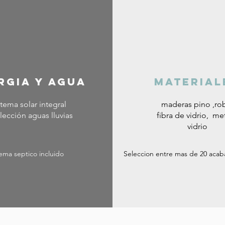
rgia y agua
material
stema solar integral
maderas pino ,ro
lección aguas lluvias
fibra de vidrio, met
vidrio
ema septico incluido
Seleccion entre mas de 20 acab