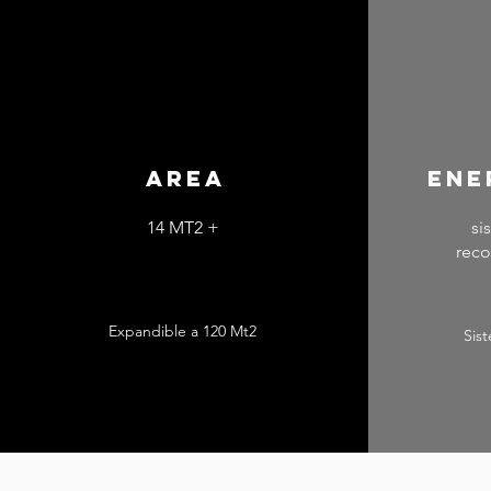
AREA
ene
14 MT2 +
si
reco
Expandible a 120 Mt2
Sist