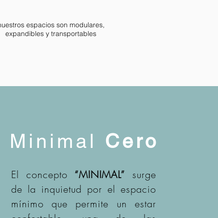
nuestros espacios son modulares,
expandibles y transportables
Minimal
Cero
El concepto
“MINIMAL”
surge
de la inquietud por el espacio
mínimo que permite un estar