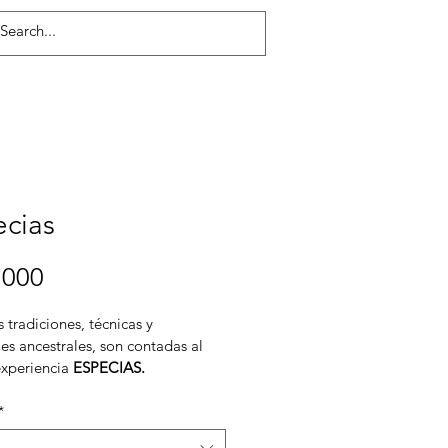
ecias
Precio
.000
 tradiciones, técnicas y 
es ancestrales, son contadas al 
 experiencia 
ESPECIAS.
ontenedor de especias 
*
turado en Colombia, con roble 