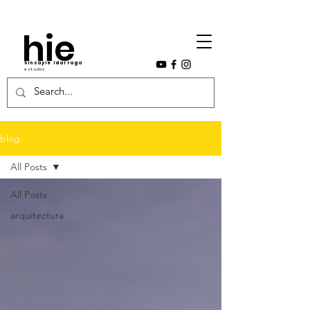
hie
hincapie idarraga
estudio
blog
All Posts
All Posts
arquitectura