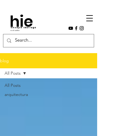
hie
hincapie idarraga
estudio
blog
All Posts
All Posts
arquitectura