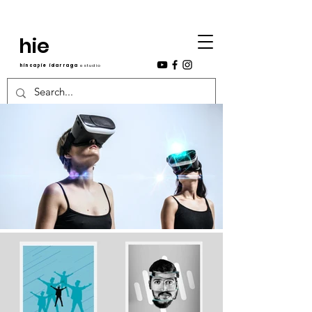
hie
hincapie idarraga
estudio