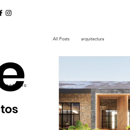
All Posts
arquitectura
e
ga
estudio
tos