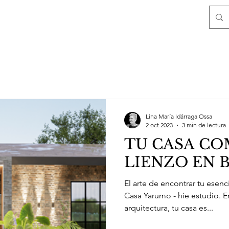
Lina María Idárraga Ossa
2 oct 2023
3 min de lectura
TU CASA C
LIENZO EN 
El arte de encontrar tu esenc
Casa Yarumo - hie estudio. E
arquitectura, tu casa es...