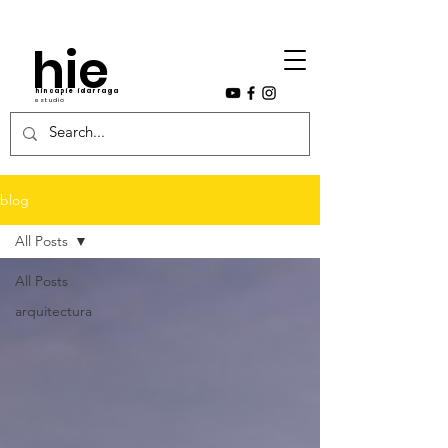
hie
hincapie idarraga
estudio
blog
All Posts
All Posts
arquitectura