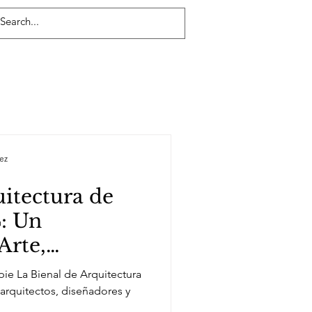
ez
uitectura de
: Un
Arte,
d y Vanguardia
pie La Bienal de Arquitectura