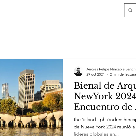
Andres Felipe Hincapie Sanch
29 oct 2024
2 min de lectura
Bienal de Arq
NewYork 2024
Encuentro de 
Sostenibilida
the 'island - ph Andres hinca
Urbana
de Nueva York 2024 reunió a arquitectos, diseñadores y
líderes globales en...