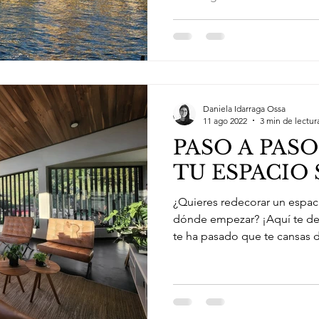
Daniela Idarraga Ossa
11 ago 2022
3 min de lectur
PASO A PAS
TU ESPACIO
¿Quieres redecorar un espac
dónde empezar? ¡Aquí te d
te ha pasado que te cansas d